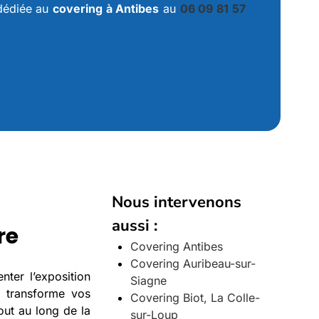
 dédiée au
covering à Antibes
au
06 09 81 57
Nous intervenons
aussi :
re
Covering Antibes
Covering Auribeau-sur-
nter l’exposition
Siagne
l transforme vos
Covering Biot, La Colle-
out au long de la
sur-Loup